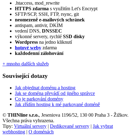
.htaccess, mod_rewrite
HTTPS zdarma
s využitím Let's Encrypt
SFTP/SCP, SSH, FTP, rsync, git
neomezeně e‑mailových schránek
antispam, antivir, DKIM
vedení DNS,
DNSSEC
výkonné servery, rychlé
SSD disky
Wordpress
na jedno kliknutí
hotové weby
zdarma
každodenní zálohování
+ mnoho dalších služeb
Související dotazy
Jak objednat doménu a hosting
Jak se doména převádí od jiného správce
Co je parkování domény
Jak zřídím hosting k mé parkované doméně
©
THINline s.r.o.
, Jeseniova 1196/52, 130 00 Praha 3 - Žižkov.
Všechna práva vyhrazena.
Tipy:
Virtuální servery
|
Dedikované servery
|
Jak vybrat
webhosting
|
O doménách