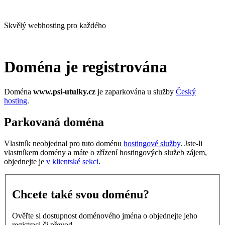
Skvělý webhosting pro každého
Doména je registrována
Doména
www.psi-utulky.cz
je zaparkována u služby
Český
hosting
.
Parkovaná doména
Vlastník neobjednal pro tuto doménu
hostingové služby
. Jste-li
vlastníkem domény a máte o zřízení hostingových služeb zájem,
objednejte je
v klientské sekci
.
Chcete také svou doménu?
Ověřte si dostupnost doménového jména o objednejte jeho
registraci či převod