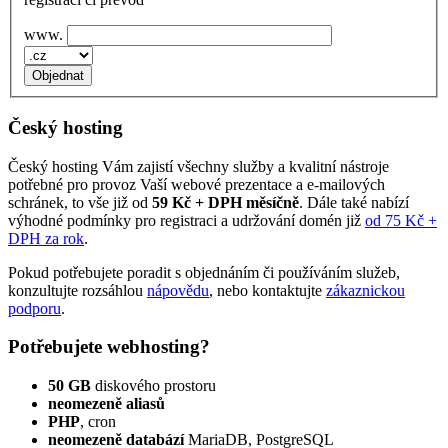
www.
Český hosting
Český hosting Vám zajistí všechny služby a kvalitní nástroje
potřebné pro provoz Vaší webové prezentace a e‑mailových
schránek, to vše již od
59 Kč + DPH měsíčně
. Dále také nabízí
výhodné podmínky pro registraci a udržování domén již
od 75 Kč +
DPH za rok
.
Pokud potřebujete poradit s objednáním či používáním služeb,
konzultujte rozsáhlou
nápovědu
, nebo kontaktujte
zákaznickou
podporu
.
Potřebujete webhosting?
50 GB
diskového prostoru
neomezeně aliasů
PHP
, cron
neomezeně databází
MariaDB, PostgreSQL