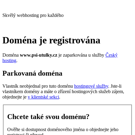
Skvělý webhosting pro každého
Doména je registrována
Doména
www.psi-utulky.cz
je zaparkována u služby
Český
hosting
.
Parkovaná doména
Vlastník neobjednal pro tuto doménu
hostingové služby
. Jste-li
vlastníkem domény a máte o zřízení hostingových služeb zájem,
objednejte je
v klientské sekci
.
Chcete také svou doménu?
Ověřte si dostupnost doménového jména o objednejte jeho
registraci či převod