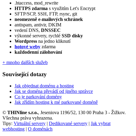
.htaccess, mod_rewrite
HTTPS zdarma
s využitím Let's Encrypt
SFTP/SCP, SSH, FTP, rsync, git
neomezeně e‑mailových schránek
antispam, antivir, DKIM
vedení DNS,
DNSSEC
výkonné servery, rychlé
SSD disky
Wordpress
na jedno kliknutí
hotové weby
zdarma
každodenní zálohování
+ mnoho dalších služeb
Související dotazy
Jak objednat doménu a hosting
Jak se doména převádí od jiného správce
Co je parkování domény
Jak zřídím hosting k mé parkované doméně
©
THINline s.r.o.
, Jeseniova 1196/52, 130 00 Praha 3 - Žižkov.
Všechna práva vyhrazena.
Tipy:
Virtuální servery
|
Dedikované servery
|
Jak vybrat
webhosting
|
O doménách