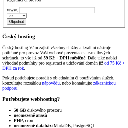
www.
Český hosting
Český hosting Vám zajistí všechny služby a kvalitní nástroje
potřebné pro provoz Vaší webové prezentace a e‑mailových
schránek, to vše již od
59 Kč + DPH měsíčně
. Dále také nabízí
výhodné podmínky pro registraci a udržování domén již
od 75 Kč +
DPH za rok
.
Pokud potřebujete poradit s objednáním či používáním služeb,
konzultujte rozsáhlou
nápovědu
, nebo kontaktujte
zákaznickou
podporu
.
Potřebujete webhosting?
50 GB
diskového prostoru
neomezeně aliasů
PHP
, cron
neomezeně databází
MariaDB, PostgreSQL